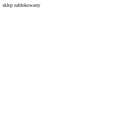
s
klep zablokowany