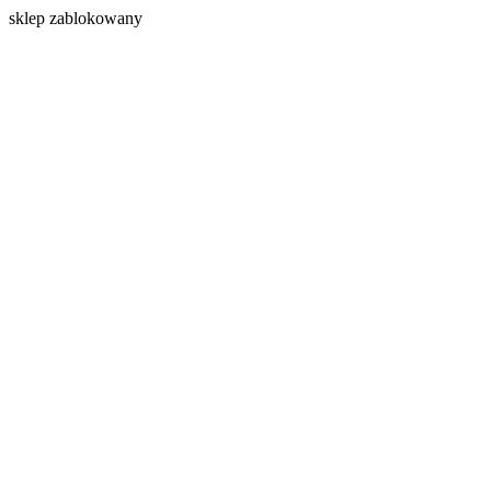
s
klep zablokowany