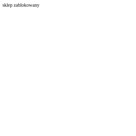
s
klep zablokowany