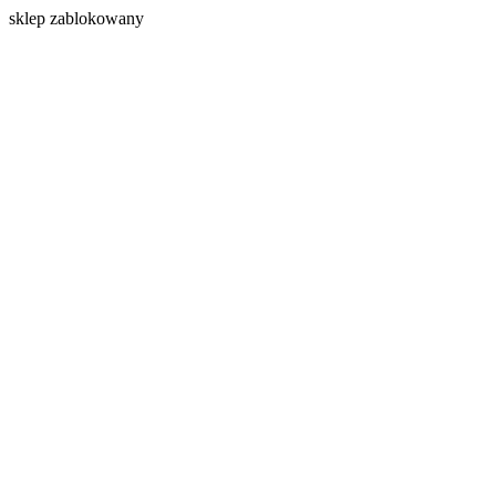
s
klep zablokowany