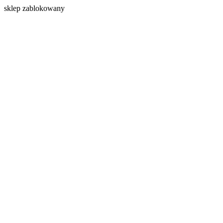
s
klep zablokowany