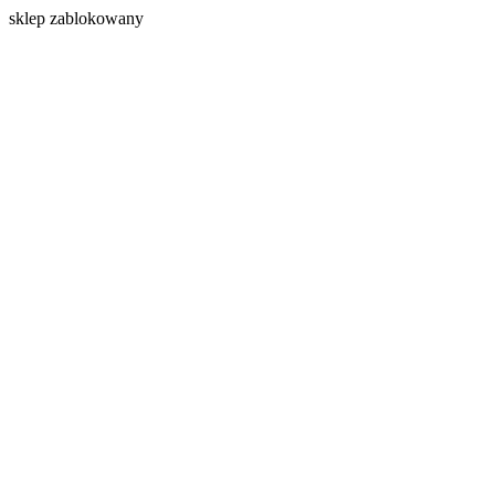
s
klep zablokowany